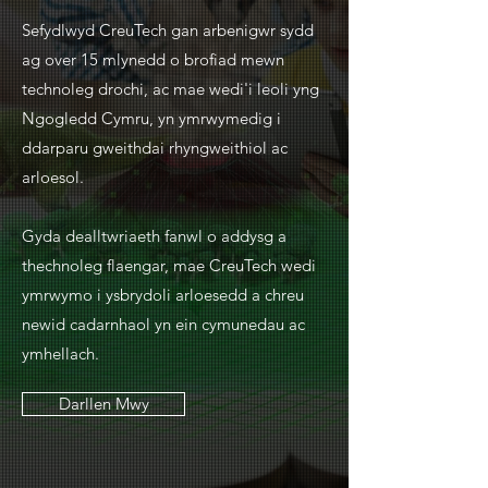
Sefydlwyd CreuTech gan arbenigwr sydd
ag over 15 mlynedd o brofiad mewn
technoleg drochi, ac mae wedi'i leoli yng
Ngogledd Cymru, yn ymrwymedig i
ddarparu gweithdai rhyngweithiol ac
arloesol.
Gyda dealltwriaeth fanwl o addysg a
thechnoleg flaengar, mae CreuTech wedi
ymrwymo i ysbrydoli arloesedd a chreu
newid cadarnhaol yn ein cymunedau ac
ymhellach.
Darllen Mwy