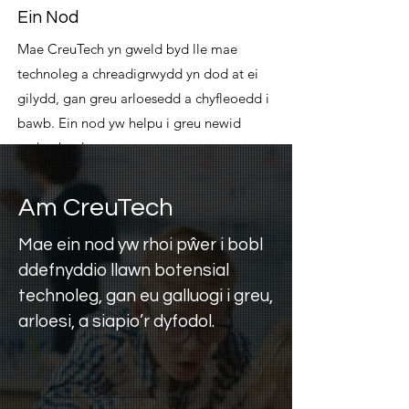
Ein Nod
Mae CreuTech yn gweld byd lle mae
technoleg a chreadigrwydd yn dod at ei
gilydd, gan greu arloesedd a chyfleoedd i
bawb. Ein nod yw helpu i greu newid
cadarnhaol.
Am CreuTech
Mae ein nod yw rhoi pŵer i bobl
ddefnyddio llawn botensial
technoleg, gan eu galluogi i greu,
arloesi, a siapio’r dyfodol.