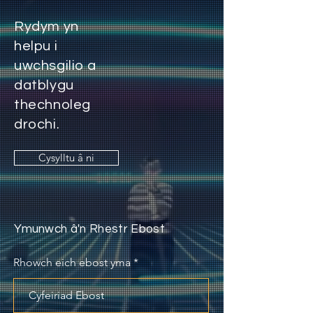
Rydym yn
helpu i
uwchsgilio a
datblygu
thechnoleg
drochi.
Cysylltu â ni
Ymunwch â'n Rhestr Ebost
Rhowch eich ebost yma