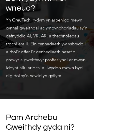
wneud?
Yn CreuTech, rydym yn arbenigo mewn
cynnal gweithdai ac ymgynghoriadau sy'n
defnyddio AI, VR, AR, a thechnolegau
trochi eraill. Ein cenhadaeth yw ysbrydoli
a rhoi'r offer i'r genhedlaeth nesaf o
grewyr a gweithwyr proffesiynol er mwyn
iddynt allu arloesi a llwyddo mewn byd
digidol sy'n newid yn gyflym.
Pam Archebu
Gweithdy gyda ni?