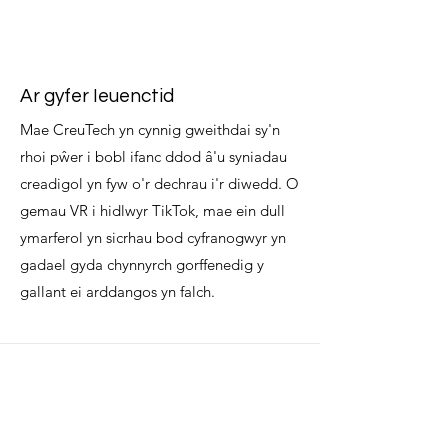
Ar gyfer Ieuenctid
Mae CreuTech yn cynnig gweithdai sy'n
rhoi pŵer i bobl ifanc ddod â'u syniadau
creadigol yn fyw o'r dechrau i'r diwedd. O
gemau VR i hidlwyr TikTok, mae ein dull
ymarferol yn sicrhau bod cyfranogwyr yn
gadael gyda chynnyrch gorffenedig y
gallant ei arddangos yn falch.