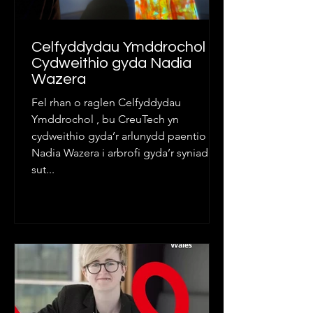
Celfyddydau Ymddrochol :
Cydweithio gyda Nadia
Wazera
Fel rhan o raglen Celfyddydau
Ymddrochol , bu CreuTech yn
cydweithio gyda’r arlunydd paentio
Nadia Wazera i arbrofi gyda’r syniad o
sut...