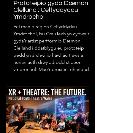
Prototeipio gyda Dæmon
Clelland : Celfyddydau
Ymdrochol
Fel rhan o raglen Celfyddydau
Ymdrochol, bu CreuTech yn cydweithio
gyda’r artist perfformio Dæmon
Clelland i ddatblygu eu prototeip
oedd yn archwilio hawliau traws a
hunaniaeth drwy adrodd straeon
ymdrochol. Mae’r prosiect ehangach
yn waith perfformio, ond ar gyfer y
prototeip roeddem yn canolbwyntio ar
un elfen bwerus o’r darn, y syniad o
ddiod anweledigrwydd fel trosiad am
“basio”. Daeth y cysyniad yma yn
ganolog i’r arbrawf ymdrochol, gan
dynnu sylw at y posibiliadau a’r p