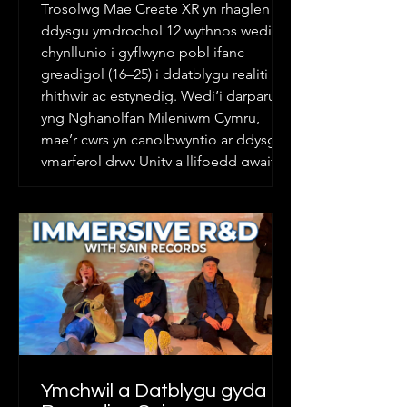
Trosolwg Mae Create XR yn rhaglen
ddysgu ymdrochol 12 wythnos wedi’i
chynllunio i gyflwyno pobl ifanc
greadigol (16–25) i ddatblygu realiti
rhithwir ac estynedig. Wedi’i darparu
yng Nghanolfan Mileniwm Cymru,
mae’r cwrs yn canolbwyntio ar ddysgu
ymarferol drwy Unity a llifoedd gwaith
creadigol amser real. Yr Her Daeth y
cyfranogwyr i mewn gydag ychydig
iawn neu ddim profiad o XR nac injans
gemau. Y nod oedd adeiladu hyder,
dealltwriaeth dechnegol, ac allbwn
creadigol mewn cyf
Ymchwil a Datblygu gyda