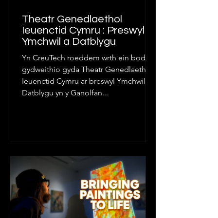
Theatr Genedlaethol
Ieuenctid Cymru : Preswyl
Ymchwil a Datblygu
Yn CreuTech roeddem wrth ein bodd i
gydweithio gyda Theatr Genedlaethol
Ieuenctid Cymru ar breswyl Ymchwil a
Datblygu yn y Ganolfan...