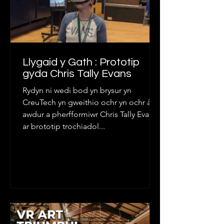
Llygaid y Gath : Prototip
gyda Chris Tally Evans
Rydyn ni wedi bod yn brysur yn
CreuTech yn gweithio ochr yn ochr â’r
awdur a pherfformiwr Chris Tally Evans
ar brototip trochiadol...