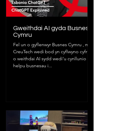
Gweithdai AI gyda Busnes
Cymru
Fel un o gyflenwyr Busnes Cymru , mae
CreuTech wedi bod yn cyflwyno cyfres
o weithdai AI sydd wedi’u cynllunio i
helpu busnesau i...