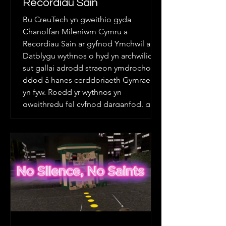
Recordiau Sain
Bu CreuTech yn gweithio gyda
Chanolfan Mileniwm Cymru a
Recordiau Sain ar gyfnod Ymchwil a
Datblygu wythnos o hyd yn archwilio
sut gallai adrodd straeon ymdrochol
ddod â hanes cerddoriaeth Gymraeg
yn fyw. Roedd yr wythnos yn
gweithredu fel cyfnod darganfod, gan
roi’r tîm mewn cyd-destun diwylliannol,
gwleidyddol, a hanesyddol stori Sain.
Roedd y sesiynau cynnar yn
canolbwyntio ar sut mae’r Gymraeg,
hunaniaeth, ac actifiaeth wedi’u
cysylltu’n ddwfn gyda hanes y label,
gan wneu