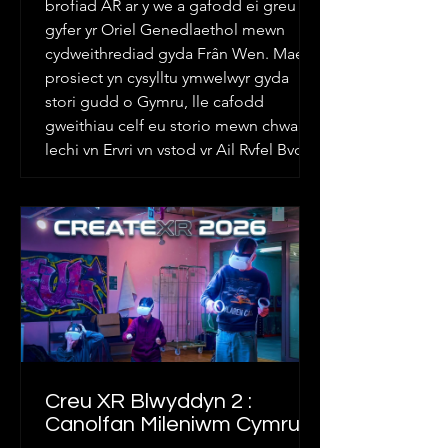
brofiad AR ar y we a gafodd ei greu ar
gyfer yr Oriel Genedlaethol mewn
cydweithrediad gyda Frân Wen. Mae’r
prosiect yn cysylltu ymwelwyr gyda
stori gudd o Gymru, lle cafodd
gweithiau celf eu storio mewn chwarel
lechi yn Eryri yn ystod yr Ail Ryfel Byd,
drwy daith ryngweithiol sy’n cael ei
harwain gan naratif.
Creu XR Blwyddyn 2 :
Canolfan Mileniwm Cymru