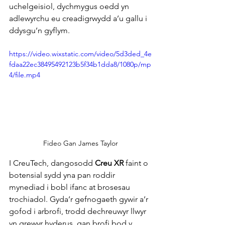
uchelgeisiol, dychmygus oedd yn 
adlewyrchu eu creadigrwydd a’u gallu i 
ddysgu’n gyflym.
https://video.wixstatic.com/video/5d3ded_4e
fdaa22ec38495492123b5f34b1dda8/1080p/mp
4/file.mp4
Fideo Gan James Taylor
I CreuTech, dangosodd 
Creu XR
 faint o 
botensial sydd yna pan roddir 
mynediad i bobl ifanc at brosesau 
trochiadol. Gyda’r gefnogaeth gywir a’r 
gofod i arbrofi, trodd dechreuwyr llwyr 
yn grewyr hyderus, gan brofi bod y 