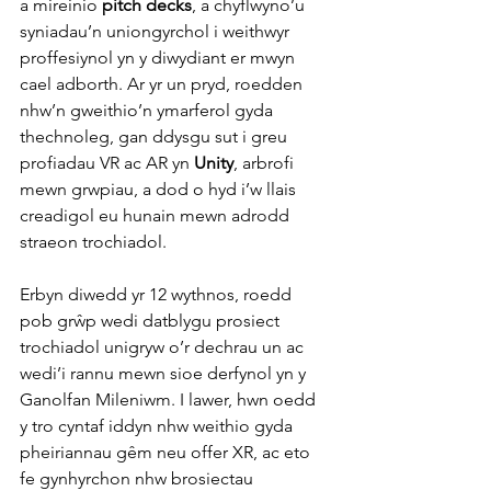
a mireinio 
pitch decks
, a chyflwyno’u 
syniadau’n uniongyrchol i weithwyr 
proffesiynol yn y diwydiant er mwyn 
cael adborth. Ar yr un pryd, roedden 
nhw’n gweithio’n ymarferol gyda 
thechnoleg, gan ddysgu sut i greu 
profiadau VR ac AR yn 
Unity
, arbrofi 
mewn grwpiau, a dod o hyd i’w llais 
creadigol eu hunain mewn adrodd 
straeon trochiadol.
Erbyn diwedd yr 12 wythnos, roedd 
pob grŵp wedi datblygu prosiect 
trochiadol unigryw o’r dechrau un ac 
wedi’i rannu mewn sioe derfynol yn y 
Ganolfan Mileniwm. I lawer, hwn oedd 
y tro cyntaf iddyn nhw weithio gyda 
pheiriannau gêm neu offer XR, ac eto 
fe gynhyrchon nhw brosiectau 