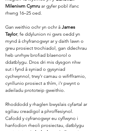
Mileniwm Cymru
 ar gyfer pobl ifanc 
rhwng 16–25 oed.
Gan weithio ochr yn ochr â 
James 
Taylor
, fe ddylunion ni gwrs oedd yn 
mynd â chyfranogwyr ar y daith lawn o 
greu prosiect trochiadol, gan ddechrau 
heb unrhyw brofiad blaenorol o 
ddatblygu. Dros dri mis dysgon nhw 
sut i fynd â syniad o gysyniad 
cychwynnol, trwy’r camau o wifrfframio, 
cynllunio prosiect a thîm, i’r pwynt o 
adeiladu prototeip gweithio.
Rhoddodd y rhaglen bwyslais cyfartal ar 
sgiliau creadigol a phroffesiynol. 
Cafodd y cyfranogwyr eu cyflwyno i 
hanfodion rheoli prosiectau, datblygu 