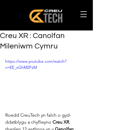
Creu XR : Canolfan
Mileniwm Cymru
https://www.youtube.com/watch?
v=EE_xGhM2FsM
Roedd CreuTech yn falch o gyd-
ddatblygu a chyflwyno 
Creu XR
, 
rhaglen 12 wythnos yn y 
Ganolfan 